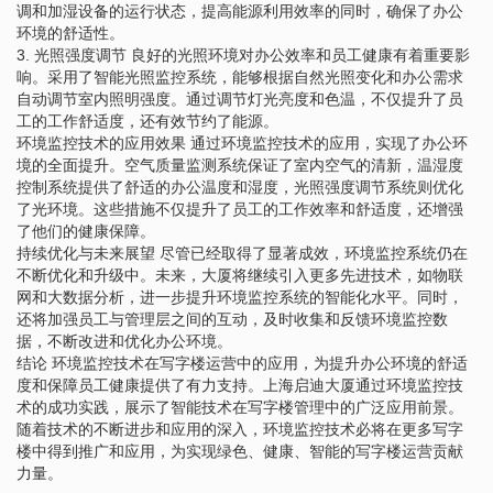
调和加湿设备的运行状态，提高能源利用效率的同时，确保了办公
环境的舒适性。
3. 光照强度调节 良好的光照环境对办公效率和员工健康有着重要影
响。采用了智能光照监控系统，能够根据自然光照变化和办公需求
自动调节室内照明强度。通过调节灯光亮度和色温，不仅提升了员
工的工作舒适度，还有效节约了能源。
环境监控技术的应用效果 通过环境监控技术的应用，实现了办公环
境的全面提升。空气质量监测系统保证了室内空气的清新，温湿度
控制系统提供了舒适的办公温度和湿度，光照强度调节系统则优化
了光环境。这些措施不仅提升了员工的工作效率和舒适度，还增强
了他们的健康保障。
持续优化与未来展望 尽管已经取得了显著成效，环境监控系统仍在
不断优化和升级中。未来，大厦将继续引入更多先进技术，如物联
网和大数据分析，进一步提升环境监控系统的智能化水平。同时，
还将加强员工与管理层之间的互动，及时收集和反馈环境监控数
据，不断改进和优化办公环境。
结论 环境监控技术在写字楼运营中的应用，为提升办公环境的舒适
度和保障员工健康提供了有力支持。上海启迪大厦通过环境监控技
术的成功实践，展示了智能技术在写字楼管理中的广泛应用前景。
随着技术的不断进步和应用的深入，环境监控技术必将在更多写字
楼中得到推广和应用，为实现绿色、健康、智能的写字楼运营贡献
力量。