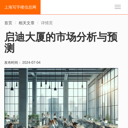
上海写字楼信息网
切
换
导
首页
相关文章
详情页
航
启迪大厦的市场分析与预
测
发布时间： 2024-07-04