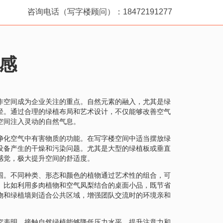
咨询电话（写字楼顾问）：18472191277
感
作空间成为企业关注的重点。自然元素的融入，尤其是绿
径。通过合理的绿植布局和艺术设计，不仅能够改善空气
空间注入灵动的自然气息。
净化空气中有害物质的功能。在写字楼空间中适当摆放绿
设备产生的干燥和污染问题。尤其是大型的绿植板或垂直
感觉，极大提升空间的舒适度。
围。不同种类、形态和颜色的植物通过艺术性的组合，可
。比如利用多肉植物和空气凤梨结合的桌面小品，既节省
物和绿植墙则适合公共区域，增强团队交流时的环境亲和
究表明，接触自然绿植能够降低压力水平，提升注意力和