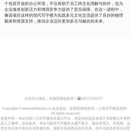
个包容开放的办公环境，不仅有助于员工跨文化理解与协作，也为
企业激发创新活力和增强竞争力提供了坚实保障。在这一进程中，
像该项目这样的现代写字楼为实践多元文化交流提供了良好的物理
载体和资源支持，推动企业迈向更加多元与融合的未来。
企业办公选址，欢迎您致电咨询！
18472191277
Copyright © www.qididasha.cn 企业选址，欢迎您致电咨询. --上海写字楼信息网--
All rights reserved.
免责声明：本站为第三方写字楼信息展示平台，所提供的信息来源于互联网公开资料
及人工整理，仅供参考。本站与相关写字楼的大厦产权方、物业管理方、开发商、运
营方等主体不存在任何隶属关系、授权关系或商业合作关系，亦不代表其发布任何官